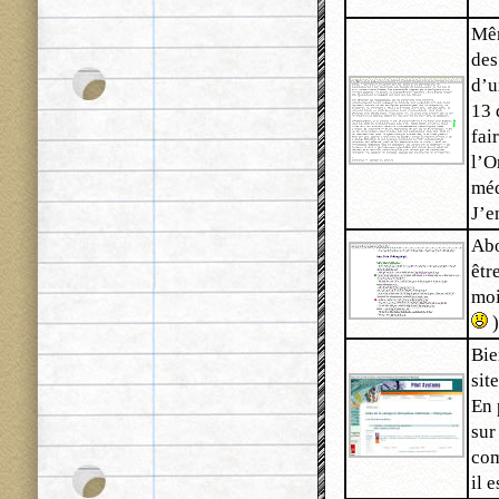
Mêm
des
d’u
13 
fai
l’O
méd
J’e
Abo
êtr
moi
)
Bie
sit
En 
sur
com
il 