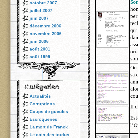
So
octobre 2007
hom
juillet 2007
per
juin 2007
tec
décembre 2006
qu’
novembre 2006
dan
juin 2006
ass
août 2001
ori
août 1999
soi
On 
sa 
ann
alo
cou
Actualités
Corruptions
Il 
Coups de gueules
Est
Escroqueries
l’O
La mort de Franck
Le coin des tordus