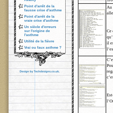
Point d'arrêt de la
Au 
fausse crise d'asthme
all
Point d'arrêt de la
vraie crise d'asthme
Un siècle d'erreurs
Ce 
sur l'origine de
l'asthme
qu’
Utilité de la fièvre
il 
Vrai ou faux asthme ?
l’e
C’e
Pou
reg
Design by
Techdesigns.co.uk
.
c’e
Est
l’O