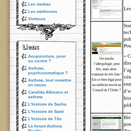
Les medias
Les
Les médiocres
Visiteurs
Son
tec
pub
Pou
« C
Acupuncture, pour
On touche
ou contre ?
dis
l’allergologie, peut
Asthme,
être, mais alors
l’a
psychosomatique ?
vraiment de très loin !
vét
Est-ce bien légal pour
Asthme, tout remettre
ent
en cause
un médecin inscrit au
Conseil de l’Ordre ?
d’e
Candida Albicans et
asthme
bio
L'histoire de Sacha
péd
L'histoire de Sami
Bie
L'histoire de Téo
pou
Le forum Asthma
Tro
Reality