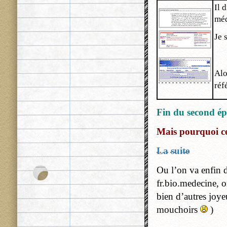
Il 
méd
Je 
Alo
réf
Fin du second ép
Mais pourquoi cet
La suite
Ou l’on va enfin dé
fr.bio.medecine, or
bien d’autres joye
mouchoirs
)