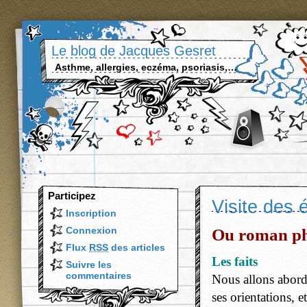
Le blog de Jacques Gesret
Asthme, allergies, eczéma, psoriasis,…
Participez
Visite des é
Inscription
Connexion
Ou roman pho
Flux
RSS
des articles
Les faits
Suivre les
commentaires
Nous allons aborder
ses orientations, e