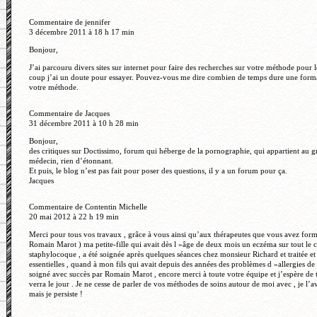
Commentaire de jennifer
3 décembre 2011 à 18 h 17 min
Bonjour,
J’ai parcouru divers sites sur internet pour faire des recherches sur votre méthode pour le
coup j’ai un doute pour essayer. Pouvez-vous me dire combien de temps dure une format
votre méthode.
Commentaire de Jacques
31 décembre 2011 à 10 h 28 min
Bonjour,
des critiques sur Doctissimo, forum qui héberge de la pornographie, qui appartient au g
médecin, rien d’étonnant.
Et puis, le blog n’est pas fait pour poser des questions, il y a un forum pour ça.
Jacques
Commentaire de Contentin Michelle
20 mai 2012 à 22 h 19 min
Merci pour tous vos travaux , grâce à vous ainsi qu’aux thérapeutes que vous avez form
Romain Marot ) ma petite-fille qui avait dès l »âge de deux mois un eczéma sur tout le 
staphylocoque , a été soignée après quelques séances chez monsieur Richard et traitée et
essentielles , quand à mon fils qui avait depuis des années des problèmes d »allergies de 
soigné avec succès par Romain Marot , encore merci à toute votre équipe et j’espère de t
verra le jour . Je ne cesse de parler de vos méthodes de soins autour de moi avec , je l’
mais je persiste !