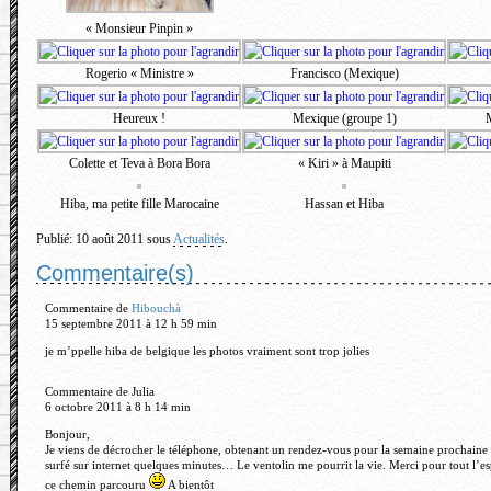
« Monsieur Pinpin »
Rogerio « Ministre »
Francisco (Mexique)
Heureux !
Mexique (groupe 1)
M
Colette et Teva à Bora Bora
« Kiri » à Maupiti
Hiba, ma petite fille Marocaine
Hassan et Hiba
Publié: 10 août 2011 sous
Actualités
.
Commentaire(s)
Commentaire de
Hibouchà
15 septembre 2011 à 12 h 59 min
je m’ppelle hiba de belgique les photos vraiment sont trop jolies
Commentaire de Julia
6 octobre 2011 à 8 h 14 min
Bonjour,
Je viens de décrocher le téléphone, obtenant un rendez-vous pour la semaine prochaine a
surfé sur internet quelques minutes… Le ventolin me pourrit la vie. Merci pour tout l’e
ce chemin parcouru
A bientôt