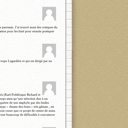
 psoriasis. J’ai trouvé aussi des critiques du
ion pour les kiné pour ensuite pratiquer
roupe Lagardère et qui est dirigé par un
és (Karl-Frédérique Richard et
corps ainsi qu’une infection due à un
 guérie de son staphylo par des huiles
type « rhume des foins » très gênant , est
out coeur que ce projet de centre de soins
avoue beaucoup de difficultés à convaincre