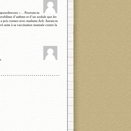
ndspourdescons »… Pourrais-tu
e problème d’asthme et d’un nodule que les
t a pris contact avec madame Ach. Aurais-tu
vé suite à sa vaccination insensée contre la
s.