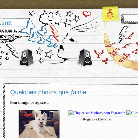
esret
soriasis,…
Quelques photos que j’aime
Pour changer de registre…
Rogerio à Bayonne