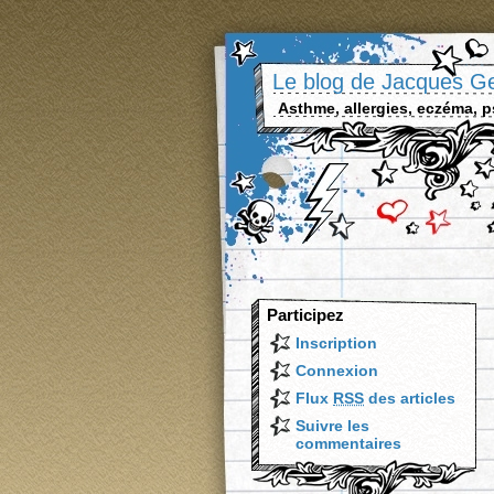
Le blog de Jacques G
Asthme, allergies, eczéma, p
Participez
Inscription
Connexion
Flux
RSS
des articles
Suivre les
commentaires