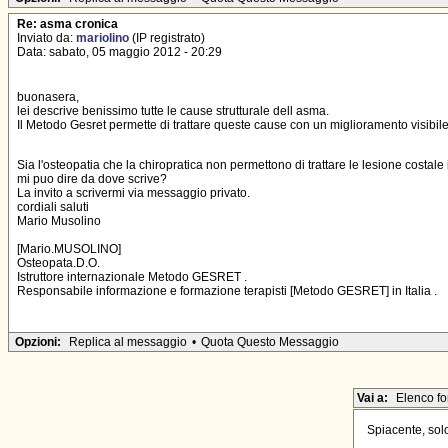
Re: asma cronica
Inviato da:
mariolino
(IP registrato)
Data: sabato, 05 maggio 2012 - 20:29
buonasera,
lei descrive benissimo tutte le cause strutturale dell asma.
Il Metodo Gesret permette di trattare queste cause con un miglioramento visibil
Sia l'osteopatia che la chiropratica non permettono di trattare le lesione costale 
mi puo dire da dove scrive?
La invito a scrivermi via messaggio privato.
cordiali saluti
Mario Musolino
[Mario.MUSOLINO]
Osteopata.D.O.
Istruttore internazionale Metodo GESRET .
Responsabile informazione e formazione terapisti [Metodo GESRET] in Italia .
Opzioni:
Replica al messaggio
•
Quota Questo Messaggio
Vai a:
Elenco f
Spiacente, solo