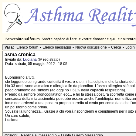
Benvenùto sul forum. Sarète capàce di fare le vostre domande qui , e noi tentere
Vai a:
Elenco forum
•
Elenco messaggi
•
Nuova discussione
•
Cerca
•
Login
asma cronica
Inviato da:
Luciana
(IP registrato)
Data: sabato, 05 maggio 2012 - 18:05
Buongiorno a tutti,
sto leggendo con grande curiosità il vostro sito, mi ha colpito molto la storia del
Ho 33 anni, sono asmatica e allergica fin da piccolina. L'asma allergica si è po
peggioramento dei sintomi (ad oggi ho il 61% della capacità respiratoria).
Prendo da sempre broncodilatatori ecc... e ho la stessa postura scorretta come in
concausa della mia assimetria potrebbe essere anche l'ambliopia: non utilizzand
forse non arriverò a una postura proprio corretta al cento per cento dato che l'a
un po' ritorno come prima.
Scusate la lunghezza....Grazie a chi vorrà rispondermi e complimenti per il sito 
Un caro saluto,
Luciana
Opzioni:
Replica al messaggio
•
Quota Questo Messaggio