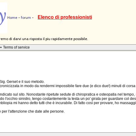
Elenco di professionisti
Home
-
forum
-
mo di darvi una risposta il piu rapidamente possibile.
•
Terms of service
 Sig. Gerset e il suo metodo.
i cronicizzata in modo da rendermi impossibile fare due (e dico due!) minuti di cors
dicato sul sito. Nonostante ripetute sedute di chiropratica e osteopatia nel tempo, 
o l'occhio sinistro, tengo costantemente la testa un po' girata per guardare col de
mbliopia mi hanno detto tutti che è incurabile. Di fatto così per provare, ho massagg
e per l'attenzione che date alle persone.