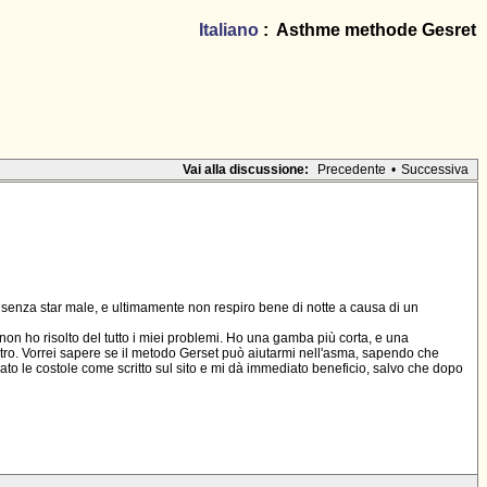
Italiano
: Asthme methode Gesret
Vai alla discussione:
Precedente
•
Successiva
a senza star male, e ultimamente non respiro bene di notte a causa di un
non ho risolto del tutto i miei problemi. Ho una gamba più corta, e una
stro. Vorrei sapere se il metodo Gerset può aiutarmi nell'asma, sapendo che
iato le costole come scritto sul sito e mi dà immediato beneficio, salvo che dopo